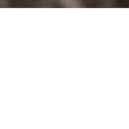
Babyausstattung
Lammfell im
Kinderwagen:
Pflegetipps und
Wissenswertes
24. Mai 2023
kidsroom.de | Redaktion